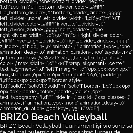
bottom_divider= „none” bottom_divider_height=
‘{„d”:”100″,”m”:”0″}’ bottom_divider_color= „#ffffff”
flip_bottom_divider= „0” bottom_divider_zindex= „9999”
left_divider= „none” left_divider_width= ‘{„d”:”50″,”m”:”0″}’
left_divider_color= „#ffffff” invert_left_divider= „0”
left_divider_zindex= „9999” right_divider= „none”
right_divider_width= ‘{„d”:”50″,”m”:”0″}’ right_divider_color=
„#ffffff” invert_right_divider= „0” right_divider_zindex= „9999”
z_index= „0” hide_in= „0” animate= „1” animation_type= „none”
animation_delay= „0” animation_duration= „300” layout= „1/2”
gutter= „no” key= „S1WZ4CCVp_”][tatsu_text bg_color= „”
color= „” max_width= ‘{„d”:”100″}’ wrap_alignment= „center”
text_alignment= ‘{„d”:”left”}’ margin= ‘{„d”:”0px 0px 30px 0px”}’
box_shadow= „0px 0px 0px 0px rgba(0,0,0,0)” padding=
‘{„d”:”0px 0px 0px 0px”}’ border_style=
‘{„d”:”solid”,”l”:”solid”,”t”:”solid”,”m”:”solid”}’ border= ‘{„d”:”0px 0px
0px 0px”}’ border_color= „” border_radius= „0px”
text_typography= ‘{„d”:””}’ hide_in= „” css_id= „” css_classes= „”
animate= „1” animation_type= „none” animation_delay= „0”
animation_duration= „300” key= „ry5L1ZWdF”]
BRIZO Beach Volleyball
BRIZO Beach Volleyball Tournament își propune să
fie cel mai puternic și bine organizat turneu de