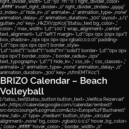
right_divider_width= ‘{„d”:”50″,”m”:”0″}’ right_divider_color=
„#ffffff” invert_right_divider= „0” right_divider_zindex= „9999”
z_index= „0” hide_in= „0” animate= „1” animation_type= „none”
animation_delay= „0” animation_duration= „300” layout= „1/1”
gutter= „no” key= „HkZXVzpKc5”][tatsu_text bg_color= „”
color= „” max_width= ‘{„d”:”100″}’ wrap_alignment= „center”
text_alignment= ‘{„d”:”left”}’ margin= ‘{„d”:”0px 0px 30px 0px”}’
box_shadow= „0px 0px 0px 0px rgba(0,0,0,0)” padding=
‘{„d”:”0px 0px 0px 0px”}’ border_style=
‘{„d”:”solid”,”l”:”solid”,”t”:”solid”,”m”:”solid”}’ border= ‘{„d”:”0px 0px
0px 0px”}’ border_color= „” border_radius= „0px”
text_typography= ‘{„d”:””}’ hide_in= „” css_id= „” css_classes= „”
animate= „1” animation_type= „none” animation_delay= „0”
animation_duration= „300” key= „r1fmEMTKcc”]
BRIZO Calendar – Beach
Volleyball
[/tatsu_text][tatsu_button button_text= „Verifica Rezervari”
url= „https://calendar.google.com/calendar/embed?
src=brizo.lounge%40gmail.com&ctz=Europe%2FBucharest”
new_tab= „0” type= „medium” button_style= „circular”
alignment= „none” bg_color= „rgba(0,0,0,1)” hover_bg_color=
„” color= „#ffffff” hover_color= „” border_width= „0”