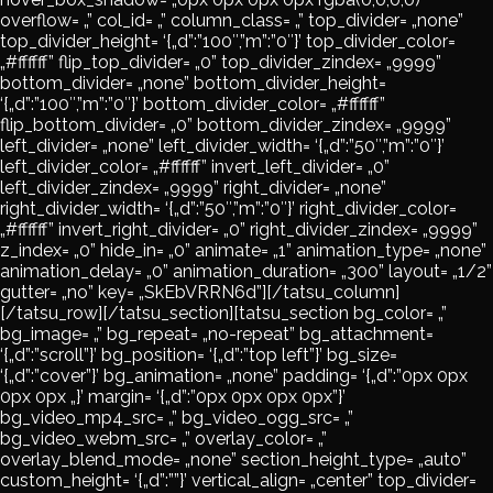
overflow= „” col_id= „” column_class= „” top_divider= „none”
top_divider_height= ‘{„d”:”100″,”m”:”0″}’ top_divider_color=
„#ffffff” flip_top_divider= „0” top_divider_zindex= „9999”
bottom_divider= „none” bottom_divider_height=
‘{„d”:”100″,”m”:”0″}’ bottom_divider_color= „#ffffff”
flip_bottom_divider= „0” bottom_divider_zindex= „9999”
left_divider= „none” left_divider_width= ‘{„d”:”50″,”m”:”0″}’
left_divider_color= „#ffffff” invert_left_divider= „0”
left_divider_zindex= „9999” right_divider= „none”
right_divider_width= ‘{„d”:”50″,”m”:”0″}’ right_divider_color=
„#ffffff” invert_right_divider= „0” right_divider_zindex= „9999”
z_index= „0” hide_in= „0” animate= „1” animation_type= „none”
animation_delay= „0” animation_duration= „300” layout= „1/2”
gutter= „no” key= „SkEbVRRN6d”][/tatsu_column]
[/tatsu_row][/tatsu_section][tatsu_section bg_color= „”
bg_image= „” bg_repeat= „no-repeat” bg_attachment=
‘{„d”:”scroll”}’ bg_position= ‘{„d”:”top left”}’ bg_size=
‘{„d”:”cover”}’ bg_animation= „none” padding= ‘{„d”:”0px 0px
0px 0px „}’ margin= ‘{„d”:”0px 0px 0px 0px”}’
bg_video_mp4_src= „” bg_video_ogg_src= „”
bg_video_webm_src= „” overlay_color= „”
overlay_blend_mode= „none” section_height_type= „auto”
custom_height= ‘{„d”:””}’ vertical_align= „center” top_divider=