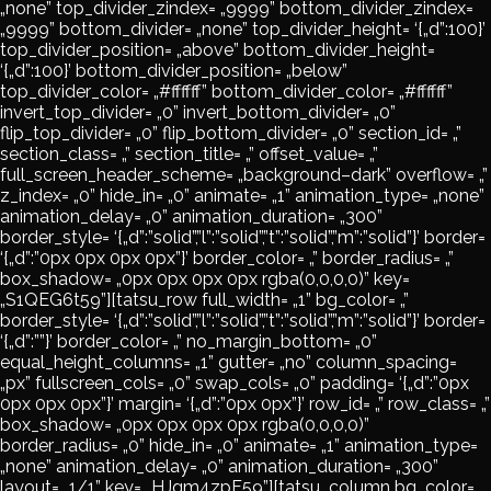
„none” top_divider_zindex= „9999” bottom_divider_zindex=
„9999” bottom_divider= „none” top_divider_height= ‘{„d”:100}’
top_divider_position= „above” bottom_divider_height=
‘{„d”:100}’ bottom_divider_position= „below”
top_divider_color= „#ffffff” bottom_divider_color= „#ffffff”
invert_top_divider= „0” invert_bottom_divider= „0”
flip_top_divider= „0” flip_bottom_divider= „0” section_id= „”
section_class= „” section_title= „” offset_value= „”
full_screen_header_scheme= „background–dark” overflow= „”
z_index= „0” hide_in= „0” animate= „1” animation_type= „none”
animation_delay= „0” animation_duration= „300”
border_style= ‘{„d”:”solid”,”l”:”solid”,”t”:”solid”,”m”:”solid”}’ border=
‘{„d”:”0px 0px 0px 0px”}’ border_color= „” border_radius= „”
box_shadow= „0px 0px 0px 0px rgba(0,0,0,0)” key=
„S1QEG6t59”][tatsu_row full_width= „1” bg_color= „”
border_style= ‘{„d”:”solid”,”l”:”solid”,”t”:”solid”,”m”:”solid”}’ border=
‘{„d”:””}’ border_color= „” no_margin_bottom= „0”
equal_height_columns= „1” gutter= „no” column_spacing=
„px” fullscreen_cols= „0” swap_cols= „0” padding= ‘{„d”:”0px
0px 0px 0px”}’ margin= ‘{„d”:”0px 0px”}’ row_id= „” row_class= „”
box_shadow= „0px 0px 0px 0px rgba(0,0,0,0)”
border_radius= „0” hide_in= „0” animate= „1” animation_type=
„none” animation_delay= „0” animation_duration= „300”
layout= „1/1” key= „HJgm4zpF59”][tatsu_column bg_color=