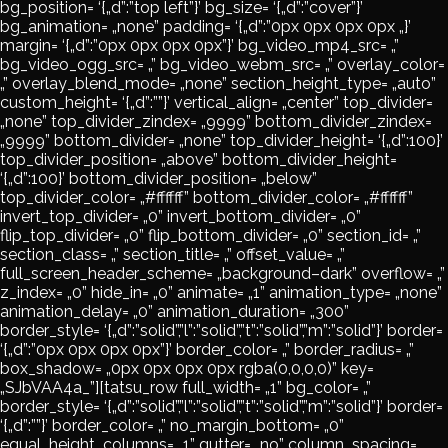
bg_position= ‘{„d”:”top left”}’ bg_size= ‘{„d”:”cover”}’
bg_animation= „none” padding= ‘{„d”:”0px 0px 0px 0px „}’
margin= ‘{„d”:”0px 0px 0px 0px”}’ bg_video_mp4_src= „”
bg_video_ogg_src= „” bg_video_webm_src= „” overlay_color=
„” overlay_blend_mode= „none” section_height_type= „auto”
custom_height= ‘{„d”:””}’ vertical_align= „center” top_divider=
„none” top_divider_zindex= „9999” bottom_divider_zindex=
„9999” bottom_divider= „none” top_divider_height= ‘{„d”:100}’
top_divider_position= „above” bottom_divider_height=
‘{„d”:100}’ bottom_divider_position= „below”
top_divider_color= „#ffffff” bottom_divider_color= „#ffffff”
invert_top_divider= „0” invert_bottom_divider= „0”
flip_top_divider= „0” flip_bottom_divider= „0” section_id= „”
section_class= „” section_title= „” offset_value= „”
full_screen_header_scheme= „background–dark” overflow= „”
z_index= „0” hide_in= „0” animate= „1” animation_type= „none”
animation_delay= „0” animation_duration= „300”
border_style= ‘{„d”:”solid”,”l”:”solid”,”t”:”solid”,”m”:”solid”}’ border=
‘{„d”:”0px 0px 0px 0px”}’ border_color= „” border_radius= „”
box_shadow= „0px 0px 0px 0px rgba(0,0,0,0)” key=
„SJbVAA4a_”][tatsu_row full_width= „1” bg_color= „”
border_style= ‘{„d”:”solid”,”l”:”solid”,”t”:”solid”,”m”:”solid”}’ border=
‘{„d”:””}’ border_color= „” no_margin_bottom= „0”
equal_height_columns= „1” gutter= „no” column_spacing=