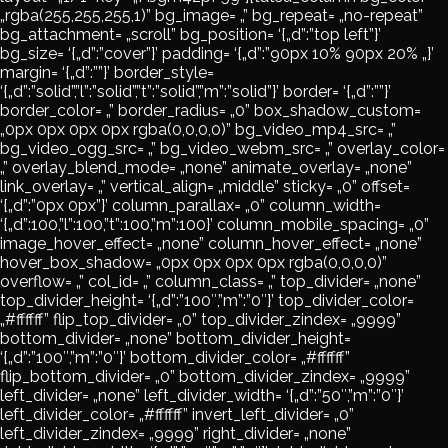
„rgba(255,255,255,1)” bg_image= „” bg_repeat= „no-repeat”
bg_attachment= „scroll” bg_position= ‘{„d”:”top left”}’
bg_size= ‘{„d”:”cover”}’ padding= ‘{„d”:”90px 10% 90px 20% „}’
margin= ‘{„d”:””}’ border_style=
‘{„d”:”solid”,”l”:”solid”,”t”:”solid”,”m”:”solid”}’ border= ‘{„d”:””}’
border_color= „” border_radius= „0” box_shadow_custom=
„0px 0px 0px 0px rgba(0,0,0,0)” bg_video_mp4_src= „”
bg_video_ogg_src= „” bg_video_webm_src= „” overlay_color=
„” overlay_blend_mode= „none” animate_overlay= „none”
link_overlay= „” vertical_align= „middle” sticky= „0” offset=
‘{„d”:”0px 0px”}’ column_parallax= „0” column_width=
‘{„d”:100,”l”:100,”t”:100,”m”:100}’ column_mobile_spacing= „0”
image_hover_effect= „none” column_hover_effect= „none”
hover_box_shadow= „0px 0px 0px 0px rgba(0,0,0,0)”
overflow= „” col_id= „” column_class= „” top_divider= „none”
top_divider_height= ‘{„d”:”100″,”m”:”0″}’ top_divider_color=
„#ffffff” flip_top_divider= „0” top_divider_zindex= „9999”
bottom_divider= „none” bottom_divider_height=
‘{„d”:”100″,”m”:”0″}’ bottom_divider_color= „#ffffff”
flip_bottom_divider= „0” bottom_divider_zindex= „9999”
left_divider= „none” left_divider_width= ‘{„d”:”50″,”m”:”0″}’
left_divider_color= „#ffffff” invert_left_divider= „0”
left_divider_zindex= „9999” right_divider= „none”