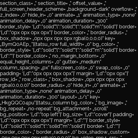
section_class= „” section_title= „” offset_value= „”
full_screen_header_scheme= „background–dark” overflow= „”
z_index= „0” hide_in= „0” animate= „1” animation_type= „none”
animation_delay= „0” animation_duration= „300”
border_style= ‘{„d”:”solid”,”l”:”solid”,”t”:”solid”,”m”:”solid”}’ border=
‘{„d”:”0px 0px 0px 0px”}’ border_color= „” border_radius= „”
box_shadow= „0px 0px 0px 0px rgba(0,0,0,0)” key=
„BymQ0AEp_”][tatsu_row full_width= „0” bg_color= „”
border_style= ‘{„d”:”solid”,”l”:”solid”,”t”:”solid”,”m”:”solid”}’ border=
‘{„d”:””}’ border_color= „” no_margin_bottom= „0”
equal_height_columns= „0” gutter= „medium”
column_spacing= „px” fullscreen_cols= „0” swap_cols= „0”
padding= ‘{„d”:”0px 0px 0px 0px”}’ margin= ‘{„d”:”0px 0px”}’
row_id= „” row_class= „” box_shadow= „0px 0px 0px 0px
rgba(0,0,0,0)” border_radius= „0” hide_in= „0” animate= „1”
animation_type= „none” animation_delay= „0”
animation_duration= „300” layout= „1/1” key=
„HkgQQC04pu”][tatsu_column bg_color= „” bg_image= „”
bg_repeat= „no-repeat” bg_attachment= „scroll”
bg_position= ‘{„d”:”top left”}’ bg_size= ‘{„d”:”cover”}’ padding=
‘{„d”:”0px 0px 0px 0px”}’ margin= ‘{„d”:””}’ border_style=
‘{„d”:”solid”,”l”:”solid”,”t”:”solid”,”m”:”solid”}’ border= ‘{„d”:””}’
border_color= „” border_radius= „0” box_shadow_custom=
„0px 0px 0px 0px rgba(0,0,0,0)” bg_video_mp4_src= „”