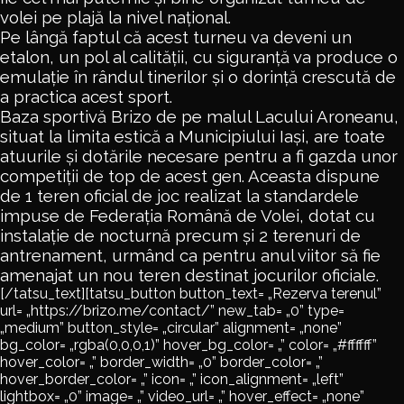
volei pe plajă la nivel național.
Pe lângă faptul că acest turneu va deveni un
etalon, un pol al calității, cu siguranță va produce o
emulație în rândul tinerilor și o dorință crescută de
a practica acest sport.
Baza sportivă Brizo de pe malul Lacului Aroneanu,
situat la limita estică a Municipiului Iași, are toate
atuurile și dotările necesare pentru a fi gazda unor
competiții de top de acest gen. Aceasta dispune
de 1 teren oficial de joc realizat la standardele
impuse de Federația Română de Volei, dotat cu
instalație de nocturnă precum și 2 terenuri de
antrenament, urmând ca pentru anul viitor să fie
amenajat un nou teren destinat jocurilor oficiale.
[/tatsu_text][tatsu_button button_text= „Rezerva terenul”
url= „https://brizo.me/contact/” new_tab= „0” type=
„medium” button_style= „circular” alignment= „none”
bg_color= „rgba(0,0,0,1)” hover_bg_color= „” color= „#ffffff”
hover_color= „” border_width= „0” border_color= „”
hover_border_color= „” icon= „” icon_alignment= „left”
lightbox= „0” image= „” video_url= „” hover_effect= „none”