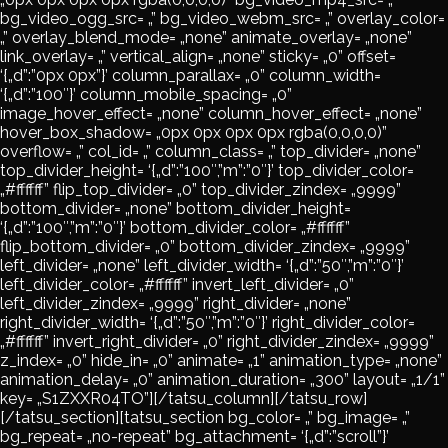
bg_video_ogg_src= „” bg_video_webm_src= „” overlay_color=
„” overlay_blend_mode= „none” animate_overlay= „none”
link_overlay= „” vertical_align= „none” sticky= „0” offset=
‘{„d”:”0px 0px”}’ column_parallax= „0” column_width=
‘{„d”:”100″}’ column_mobile_spacing= „0”
image_hover_effect= „none” column_hover_effect= „none”
hover_box_shadow= „0px 0px 0px 0px rgba(0,0,0,0)”
overflow= „” col_id= „” column_class= „” top_divider= „none”
top_divider_height= ‘{„d”:”100″,”m”:”0″}’ top_divider_color=
„#ffffff” flip_top_divider= „0” top_divider_zindex= „9999”
bottom_divider= „none” bottom_divider_height=
‘{„d”:”100″,”m”:”0″}’ bottom_divider_color= „#ffffff”
flip_bottom_divider= „0” bottom_divider_zindex= „9999”
left_divider= „none” left_divider_width= ‘{„d”:”50″,”m”:”0″}’
left_divider_color= „#ffffff” invert_left_divider= „0”
left_divider_zindex= „9999” right_divider= „none”
right_divider_width= ‘{„d”:”50″,”m”:”0″}’ right_divider_color=
„#ffffff” invert_right_divider= „0” right_divider_zindex= „9999”
z_index= „0” hide_in= „0” animate= „1” animation_type= „none”
animation_delay= „0” animation_duration= „300” layout= „1/1”
key= „S1ZXXR04TO”][/tatsu_column][/tatsu_row]
[/tatsu_section][tatsu_section bg_color= „” bg_image= „”
bg_repeat= „no-repeat” bg_attachment= ‘{„d”:”scroll”}’