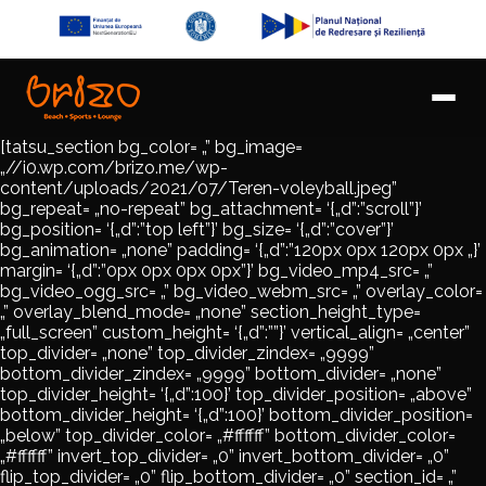
[tatsu_section bg_color= „” bg_image=
„//i0.wp.com/brizo.me/wp-
content/uploads/2021/07/Teren-voleyball.jpeg”
bg_repeat= „no-repeat” bg_attachment= ‘{„d”:”scroll”}’
bg_position= ‘{„d”:”top left”}’ bg_size= ‘{„d”:”cover”}’
bg_animation= „none” padding= ‘{„d”:”120px 0px 120px 0px „}’
margin= ‘{„d”:”0px 0px 0px 0px”}’ bg_video_mp4_src= „”
bg_video_ogg_src= „” bg_video_webm_src= „” overlay_color=
„” overlay_blend_mode= „none” section_height_type=
„full_screen” custom_height= ‘{„d”:””}’ vertical_align= „center”
top_divider= „none” top_divider_zindex= „9999”
bottom_divider_zindex= „9999” bottom_divider= „none”
top_divider_height= ‘{„d”:100}’ top_divider_position= „above”
bottom_divider_height= ‘{„d”:100}’ bottom_divider_position=
„below” top_divider_color= „#ffffff” bottom_divider_color=
„#ffffff” invert_top_divider= „0” invert_bottom_divider= „0”
flip_top_divider= „0” flip_bottom_divider= „0” section_id= „”