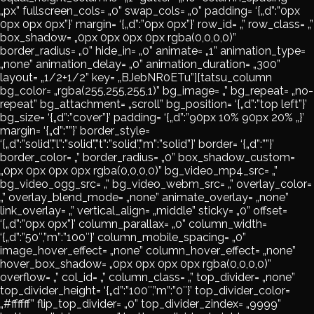
„px” fullscreen_cols= „0” swap_cols= „0” padding= ‘{„d”:”0px
0px 0px 0px”}’ margin= ‘{„d”:”0px 0px”}’ row_id= „” row_class= „”
box_shadow= „0px 0px 0px 0px rgba(0,0,0,0)”
border_radius= „0” hide_in= „0” animate= „1” animation_type=
„none” animation_delay= „0” animation_duration= „300”
layout= „1/2+1/2” key= „BJebNR0ETu”][tatsu_column
bg_color= „rgba(255,255,255,1)” bg_image= „” bg_repeat= „no-
repeat” bg_attachment= „scroll” bg_position= ‘{„d”:”top left”}’
bg_size= ‘{„d”:”cover”}’ padding= ‘{„d”:”90px 10% 90px 20% „}’
margin= ‘{„d”:””}’ border_style=
‘{„d”:”solid”,”l”:”solid”,”t”:”solid”,”m”:”solid”}’ border= ‘{„d”:””}’
border_color= „” border_radius= „0” box_shadow_custom=
„0px 0px 0px 0px rgba(0,0,0,0)” bg_video_mp4_src= „”
bg_video_ogg_src= „” bg_video_webm_src= „” overlay_color=
„” overlay_blend_mode= „none” animate_overlay= „none”
link_overlay= „” vertical_align= „middle” sticky= „0” offset=
‘{„d”:”0px 0px”}’ column_parallax= „0” column_width=
‘{„d”:”50″,”m”:”100″}’ column_mobile_spacing= „0”
image_hover_effect= „none” column_hover_effect= „none”
hover_box_shadow= „0px 0px 0px 0px rgba(0,0,0,0)”
overflow= „” col_id= „” column_class= „” top_divider= „none”
top_divider_height= ‘{„d”:”100″,”m”:”0″}’ top_divider_color=
„#ffffff” flip_top_divider= „0” top_divider_zindex= „9999”