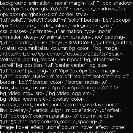
background_animation= „none” margin= ‘{„d”:””}’ box_shadow=
„0px 0px 0px 0px rgba(0,0,0,0)” hover_box_shadow= „0px
0px 0px 0px rgba(0,0,0,0)” border_style=
‘{„d”:”solid”,”l”:”solid”,”t”:”solid”,”m”:”solid”}’ border= ‘{„d”:”0px 0px
0px 0px”}’ outer_border_color= „” hide_in= „” css_id= „”
css_classes= „” animate= „1” animation_type= „none”
animation_delay= „0” animation_duration= „300” padding=
‘{„d”:””}’ border_radius= „” key= „SJXWEC0ET_”][/tatsu_button]
[/tatsu_column][tatsu_column bg_color= „” bg_image=
„https://brizo.ro/wp-content/uploads/2021/11/Beach-
Volleyball.jpg” bg_repeat= „no-repeat” bg_attachment=
„scroll” bg_position= ‘{„d”:”center center”}’ bg_size=
‘{„d”:”cover”}’ padding= ‘{„d”:”0px 0px 0px 0px”}’ margin=
‘{„d”:””}’ border_style= ‘{„d”:”solid”,”l”:”solid”,”t”:”solid”,”m”:”solid”}’
border= ‘{„d”:””}’ border_color= „” border_radius= „0”
box_shadow_custom= „0px 0px 0px 0px rgba(0,0,0,0)”
bg_video_mp4_src= „” bg_video_ogg_src= „”
bg_video_webm_src= „” overlay_color= „”
overlay_blend_mode= „none” animate_overlay= „none”
link_overlay= „” vertical_align= „middle” sticky= „0” offset=
‘{„d”:”0px 0px”}’ column_parallax= „0” column_width=
‘{„d”:”50″,”m”:”100″}’ column_mobile_spacing= „0”
image_hover_effect= „none” column_hover_effect= „none”
hover_box_shadow= „0px 0px 0px 0px rgba(0,0,0,0)”