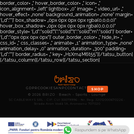
border_color= „” hover_border_color= „” icon= „”
icon_alignment= „left” lightbox= „0” image= „” video_url= „”
hover_effect= „none” background_animation= „none” margin=
‘{„d”:””}’ box_shadow= „0px 0px 0px 0px rgba(0,0,0,0)”
hover_box_shadow= „0px 0px 0px 0px rgba(0,0,0,0)”
border_style= ‘{„d”:”solid”,”l”:”solid”,”t”:”solid”,”m”:”solid”}’ border=
‘{„d”:”0px 0px 0px 0px”}’ outer_border_color= „” hide_in= „”
css_id= „” css_classes= „” animate= „1” animation_type= „none”
animation_delay= „0” animation_duration= „300” padding=
‘{„d”:””}’ border_radius= „” key= „H1Xm4M6t55”][/tatsu_button]
[/tatsu_column][/tatsu_row][/tatsu_section]
GDPR
COOKIES
ANPC
CONTACT
SHOP
© 2026 BRIZO · Beach • Sports • Lounge
SC CABLEWAYS SRL • CIF: CUI 30079996 • Nr. Reg. J2012000670226 •
Strada Aron Vodă 1A, Aroneanu 707020
Raspundem si pe WhatsApp