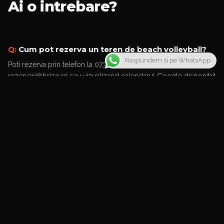
Ai o intrebare?
Q:
Cum pot rezerva un teren de beach volleyball?
Raspundem si pe WhatsApp
Poti rezerva prin telefon la 0738 101 580, prin email la
rezervari@brizo.ro sau vizualizand calendarul Google disponibil
online.
Q:
Care sunt orele de program?
Facilitatea este deschisa zilnic, de dimineata pana seara. Pentru
detalii exacte, te rugam sa ne contactezi telefonic.
Q:
Pot organiza un eveniment privat la BRIZO?
Da! Oferim pachete complete pentru petreceri private,
corporate events si alte evenimente speciale. Contacteaza-ne la
contact@brizo.ro.