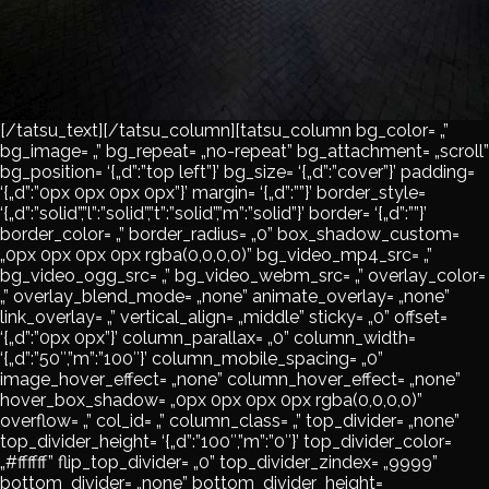
[/tatsu_text][/tatsu_column][tatsu_column bg_color= „”
bg_image= „” bg_repeat= „no-repeat” bg_attachment= „scroll”
bg_position= ‘{„d”:”top left”}’ bg_size= ‘{„d”:”cover”}’ padding=
‘{„d”:”0px 0px 0px 0px”}’ margin= ‘{„d”:””}’ border_style=
‘{„d”:”solid”,”l”:”solid”,”t”:”solid”,”m”:”solid”}’ border= ‘{„d”:””}’
border_color= „” border_radius= „0” box_shadow_custom=
„0px 0px 0px 0px rgba(0,0,0,0)” bg_video_mp4_src= „”
bg_video_ogg_src= „” bg_video_webm_src= „” overlay_color=
„” overlay_blend_mode= „none” animate_overlay= „none”
link_overlay= „” vertical_align= „middle” sticky= „0” offset=
‘{„d”:”0px 0px”}’ column_parallax= „0” column_width=
‘{„d”:”50″,”m”:”100″}’ column_mobile_spacing= „0”
image_hover_effect= „none” column_hover_effect= „none”
hover_box_shadow= „0px 0px 0px 0px rgba(0,0,0,0)”
overflow= „” col_id= „” column_class= „” top_divider= „none”
top_divider_height= ‘{„d”:”100″,”m”:”0″}’ top_divider_color=
„#ffffff” flip_top_divider= „0” top_divider_zindex= „9999”
bottom_divider= „none” bottom_divider_height=