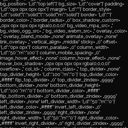
bg_position= ‘{„d”:”top left”}’ bg_size= ‘{„d”:”cover”}’ padding=
‘{„d”:”0px 0px 0px 0px”}’ margin= ‘{„d”:””}’ border_style=
‘{„d”:”solid”,”l”:”solid”,”t”:”solid”,”m”:”solid”}’ border= ‘{„d”:””}’
border_color= „” border_radius= „0” box_shadow_custom=
„0px 0px 0px 0px rgba(0,0,0,0)” bg_video_mp4_src= „”
bg_video_ogg_src= „” bg_video_webm_src= „” overlay_color=
„” overlay_blend_mode= „none” animate_overlay= „none”
link_overlay= „” vertical_align= „middle” sticky= „0” offset=
‘{„d”:”0px 0px”}’ column_parallax= „0” column_width=
‘{„d”:”50″,”m”:”100″}’ column_mobile_spacing= „0”
image_hover_effect= „none” column_hover_effect= „none”
hover_box_shadow= „0px 0px 0px 0px rgba(0,0,0,0)”
overflow= „” col_id= „” column_class= „” top_divider= „none”
top_divider_height= ‘{„d”:”100″,”m”:”0″}’ top_divider_color=
„#ffffff” flip_top_divider= „0” top_divider_zindex= „9999”
bottom_divider= „none” bottom_divider_height=
‘{„d”:”100″,”m”:”0″}’ bottom_divider_color= „#ffffff”
flip_bottom_divider= „0” bottom_divider_zindex= „9999”
left_divider= „none” left_divider_width= ‘{„d”:”50″,”m”:”0″}’
left_divider_color= „#ffffff” invert_left_divider= „0”
left_divider_zindex= „9999” right_divider= „none”
right_divider_width= ‘{„d”:”50″,”m”:”0″}’ right_divider_color=
„#ffffff” invert_right_divider= „0” right_divider_zindex= „9999”