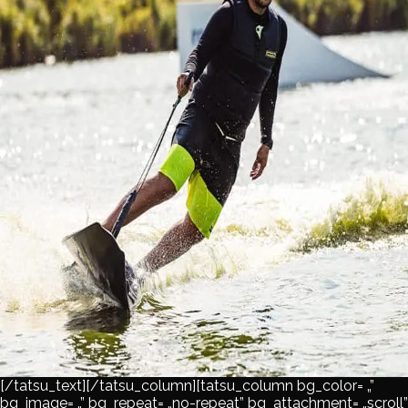
[/tatsu_text][/tatsu_column][tatsu_column bg_color= „”
bg_image= „” bg_repeat= „no-repeat” bg_attachment= „scroll”