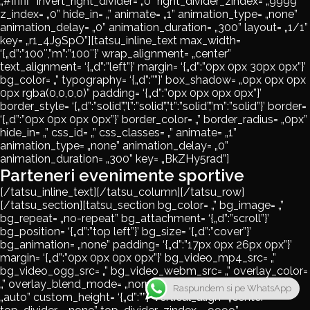
„#ffffff” invert_right_divider= „0” right_divider_zindex= „9999”
z_index= „0” hide_in= „” animate= „1” animation_type= „none”
animation_delay= „0” animation_duration= „300” layout= „1/1”
key= „r1_4J9SpO”][tatsu_inline_text max_width=
‘{„d”:”100″,”m”:”100″}’ wrap_alignment= „center”
text_alignment= ‘{„d”:”left”}’ margin= ‘{„d”:”0px 0px 30px 0px”}’
bg_color= „” typography= ‘{„d”:””}’ box_shadow= „0px 0px 0px
0px rgba(0,0,0,0)” padding= ‘{„d”:”0px 0px 0px 0px”}’
border_style= ‘{„d”:”solid”,”l”:”solid”,”t”:”solid”,”m”:”solid”}’ border=
‘{„d”:”0px 0px 0px 0px”}’ border_color= „” border_radius= „0px”
hide_in= „” css_id= „” css_classes= „” animate= „1”
animation_type= „none” animation_delay= „0”
animation_duration= „300” key= „BkZHy5rad”]
Parteneri evenimente sportive
[/tatsu_inline_text][/tatsu_column][/tatsu_row]
[/tatsu_section][tatsu_section bg_color= „” bg_image= „”
bg_repeat= „no-repeat” bg_attachment= ‘{„d”:”scroll”}’
bg_position= ‘{„d”:”top left”}’ bg_size= ‘{„d”:”cover”}’
bg_animation= „none” padding= ‘{„d”:”17px 0px 26px 0px”}’
margin= ‘{„d”:”0px 0px 0px 0px”}’ bg_video_mp4_src= „”
bg_video_ogg_src= „” bg_video_webm_src= „” overlay_color=
„” overlay_blend_mode= „normal” section_height_type=
Raspundem si pe WhatsApp
„auto” custom_height= ‘{„d”:””}’ vertical_align= „center”