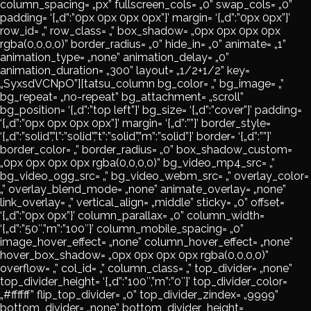
column_spacing= „px” fullscreen_cols= „0” swap_cols= „0”
padding= ‘{„d”:”0px 0px 0px 0px”}’ margin= ‘{„d”:”0px 0px”}’
row_id= „” row_class= „” box_shadow= „0px 0px 0px 0px
rgba(0,0,0,0)” border_radius= „0” hide_in= „0” animate= „1”
animation_type= „none” animation_delay= „0”
animation_duration= „300” layout= „1/2+1/2” key=
„SyxsdVCNpO”][tatsu_column bg_color= „” bg_image= „”
bg_repeat= „no-repeat” bg_attachment= „scroll”
bg_position= ‘{„d”:”top left”}’ bg_size= ‘{„d”:”cover”}’ padding=
‘{„d”:”0px 0px 0px 0px”}’ margin= ‘{„d”:””}’ border_style=
‘{„d”:”solid”,”l”:”solid”,”t”:”solid”,”m”:”solid”}’ border= ‘{„d”:””}’
border_color= „” border_radius= „0” box_shadow_custom=
„0px 0px 0px 0px rgba(0,0,0,0)” bg_video_mp4_src= „”
bg_video_ogg_src= „” bg_video_webm_src= „” overlay_color=
„” overlay_blend_mode= „none” animate_overlay= „none”
link_overlay= „” vertical_align= „middle” sticky= „0” offset=
‘{„d”:”0px 0px”}’ column_parallax= „0” column_width=
‘{„d”:”50″,”m”:”100″}’ column_mobile_spacing= „0”
image_hover_effect= „none” column_hover_effect= „none”
hover_box_shadow= „0px 0px 0px 0px rgba(0,0,0,0)”
overflow= „” col_id= „” column_class= „” top_divider= „none”
top_divider_height= ‘{„d”:”100″,”m”:”0″}’ top_divider_color=
„#ffffff” flip_top_divider= „0” top_divider_zindex= „9999”
bottom_divider= „none” bottom_divider_height=