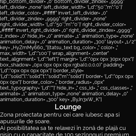
flip_bottom_divider= „0” bottom_divider_zindex= „9999”
left_divider= „none” left_divider_width= ‘{„d”:”50″,”m”:”0″}’
left_divider_color= „#ffffff” invert_left_divider= „0”
left_divider_zindex= „9999” right_divider= „none”
right_divider_width= ‘{„d”:”50″,”m”:”0″}’ right_divider_color=
„#ffffff” invert_right_divider= „0” right_divider_zindex= „9999”
z_index= „0” hide_in= „0” animate= „1” animation_type= „none”
animation_delay= „0” animation_duration= „300” layout= „1/2”
key= „HyZmMy660_”][tatsu_text bg_color= „” color= „”
max_width= ‘{„d”:”100″}’ wrap_alignment= „center”
text_alignment= ‘{„d”:”left”}’ margin= ‘{„d”:”0px 0px 30px 0px”}’
box_shadow= „0px 0px 0px 0px rgba(0,0,0,0)” padding=
‘{„d”:”0px 0px 0px 0px”}’ border_style=
‘{„d”:”solid”,”l”:”solid”,”t”:”solid”,”m”:”solid”}’ border= ‘{„d”:”0px 0px
0px 0px”}’ border_color= „” border_radius= „0px”
text_typography= ‘{„d”:””}’ hide_in= „” css_id= „” css_classes= „”
animate= „1” animation_type= „none” animation_delay= „0”
animation_duration= „300” key= „ByJn3xW_K”]
Lounge
Zona proiectata pentru cei care iubesc apa si
apusurile de soare.
Ai posibilitatea sa te relaxezi în zonă de plajă cu
nisip cu o capacitate de 100 sezlonguri premium