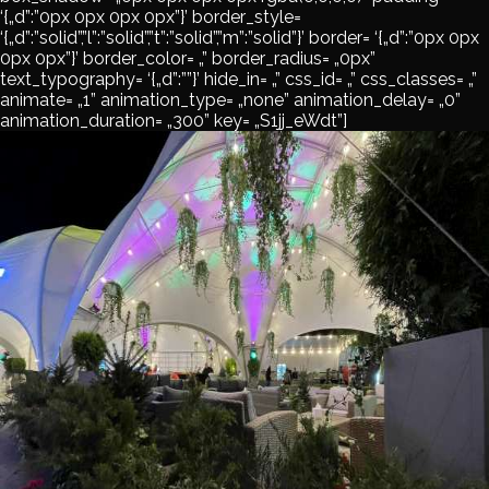
‘{„d”:”0px 0px 0px 0px”}’ border_style=
‘{„d”:”solid”,”l”:”solid”,”t”:”solid”,”m”:”solid”}’ border= ‘{„d”:”0px 0px
0px 0px”}’ border_color= „” border_radius= „0px”
text_typography= ‘{„d”:””}’ hide_in= „” css_id= „” css_classes= „”
animate= „1” animation_type= „none” animation_delay= „0”
animation_duration= „300” key= „S1jj_eWdt”]