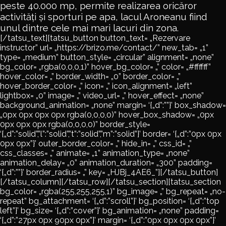
peste 40.000 mp, permite realizarea oricăror
activități și sporturi pe apa, lacul Aroneanu fiind
unul dintre cele mai mari lacuri din zona.
[/tatsu_text][tatsu_button button_text= „Rezervare
instructor” url= „https://brizo.me/contact/” new_tab= „1”
type= „medium” button_style= „circular” alignment= „none”
bg_color= „rgba(0,0,0,1)” hover_bg_color= „” color= „#ffffff”
hover_color= „” border_width= „0” border_color= „”
hover_border_color= „” icon= „” icon_alignment= „left”
lightbox= „0” image= „” video_url= „” hover_effect= „none”
background_animation= „none” margin= ‘{„d”:””}’ box_shadow=
„0px 0px 0px 0px rgba(0,0,0,0)” hover_box_shadow= „0px
0px 0px 0px rgba(0,0,0,0)” border_style=
‘{„d”:”solid”,”l”:”solid”,”t”:”solid”,”m”:”solid”}’ border= ‘{„d”:”0px 0px
0px 0px”}’ outer_border_color= „” hide_in= „” css_id= „”
css_classes= „” animate= „1” animation_type= „none”
animation_delay= „0” animation_duration= „300” padding=
‘{„d”:””}’ border_radius= „” key= „HJBj_4AE6_”][/tatsu_button]
[/tatsu_column][/tatsu_row][/tatsu_section][tatsu_section
bg_color= „rgba(255,255,255,1)” bg_image= „” bg_repeat= „no-
repeat” bg_attachment= ‘{„d”:”scroll”}’ bg_position= ‘{„d”:”top
left”}’ bg_size= ‘{„d”:”cover”}’ bg_animation= „none” padding=
‘{„d”:”27px 0px 90px 0px”}’ margin= ‘{„d”:”0px 0px 0px 0px”}’