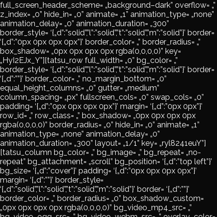
full_screen_header_scheme= „background–dark” overflow= „”
z_index= „0” hide_in= „0” animate= „1” animation_type= „none”
animation_delay= „0” animation_duration= „300”
border_style= ‘{„d”:”solid”,”l”:”solid”,”t”:”solid”,”m”:”solid”}’ border=
‘{„d”:”0px 0px 0px 0px”}’ border_color= „” border_radius= „”
box_shadow= „0px 0px 0px 0px rgba(0,0,0,0)” key=
„HyI2EJx_Y”][tatsu_row full_width= „0” bg_color= „”
border_style= ‘{„d”:”solid”,”l”:”solid”,”t”:”solid”,”m”:”solid”}’ border=
‘{„d”:””}’ border_color= „” no_margin_bottom= „0”
equal_height_columns= „0” gutter= „medium”
column_spacing= „px” fullscreen_cols= „0” swap_cols= „0”
padding= ‘{„d”:”0px 0px 0px 0px”}’ margin= ‘{„d”:”0px 0px”}’
row_id= „” row_class= „” box_shadow= „0px 0px 0px 0px
rgba(0,0,0,0)” border_radius= „0” hide_in= „0” animate= „1”
animation_type= „none” animation_delay= „0”
animation_duration= „300” layout= „1/1” key= „ryl8241euY”]
[tatsu_column bg_color= „” bg_image= „” bg_repeat= „no-
repeat” bg_attachment= „scroll” bg_position= ‘{„d”:”top left”}’
bg_size= ‘{„d”:”cover”}’ padding= ‘{„d”:”0px 0px 0px 0px”}’
margin= ‘{„d”:””}’ border_style=
‘{„d”:”solid”,”l”:”solid”,”t”:”solid”,”m”:”solid”}’ border= ‘{„d”:””}’
border_color= „” border_radius= „0” box_shadow_custom=
„0px 0px 0px 0px rgba(0,0,0,0)” bg_video_mp4_src= „”
bg_video_ogg_src= „” bg_video_webm_src= „” overlay_color=