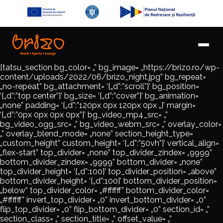
[tatsu_section bg_color= „” bg_image= „https://brizo.ro/wp-
content/uploads/2022/06/brizo_night.jpg” bg_repeat=
„no-repeat” bg_attachment= ‘{„d”:”scroll”}’ bg_position=
‘{„d”:”top center”}’ bg_size= ‘{„d”:”cover”}’ bg_animation=
„none” padding= ‘{„d”:”120px 0px 120px 0px „}’ margin=
‘{„d”:”0px 0px 0px 0px”}’ bg_video_mp4_src= „”
bg_video_ogg_src= „” bg_video_webm_src= „” overlay_color=
„” overlay_blend_mode= „none” section_height_type=
„custom_height” custom_height= ‘{„d”:”50vh”}’ vertical_align=
„flex-start” top_divider= „none” top_divider_zindex= „9999”
bottom_divider_zindex= „9999” bottom_divider= „none”
top_divider_height= ‘{„d”:100}’ top_divider_position= „above”
bottom_divider_height= ‘{„d”:100}’ bottom_divider_position=
„below” top_divider_color= „#ffffff” bottom_divider_color=
„#ffffff” invert_top_divider= „0” invert_bottom_divider= „0”
flip_top_divider= „0” flip_bottom_divider= „0” section_id= „”
section_class= „” section_title= „” offset_value= „”