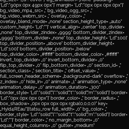
‘{„d”:”90px 0px 49px 0px”}’ margin= ‘{„d”:”0px 0px 0px 0px”}’
bg_video_mp4_src= „” bg_video_ogg_src= „”
bg_video_webm_src= „” overlay_color= „”
overlay_blend_mode= „none” section_height_type= „auto”
custom_height= ‘{„d”:””}’ vertical_align= „center” top_divider=
„none” top_divider_zindex= „9999” bottom_divider_zindex=
„9999” bottom_divider= „none” top_divider_height= ‘{„d”:100}’
top_divider_position= „above” bottom_divider_height=
‘{„d”:100}’ bottom_divider_position= „below”
top_divider_color= „#ffffff” bottom_divider_color= „#ffffff”
invert_top_divider= „0” invert_bottom_divider= „0”
flip_top_divider= „0” flip_bottom_divider= „0” section_id= „”
section_class= „” section_title= „” offset_value= „”
full_screen_header_scheme= „background–dark” overflow= „”
z_index= „0” hide_in= „0” animate= „1” animation_type= „none”
animation_delay= „0” animation_duration= „300”
border_style= ‘{„d”:”solid”,”l”:”solid”,”t”:”solid”,”m”:”solid”}’ border=
‘{„d”:”0px 0px 0px 0px”}’ border_color= „” border_radius= „”
box_shadow= „0px 0px 0px 0px rgba(0,0,0,0)” key=
„Hyid4REau”][tatsu_row full_width= „0” bg_color= „”
border_style= ‘{„d”:”solid”,”l”:”solid”,”t”:”solid”,”m”:”solid”}’ border=
‘{„d”:””}’ border_color= „” no_margin_bottom= „0”
equal_height_columns= „0” gutter= „medium”