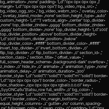
bg_animation= „none” padding= ‘{„d”:”0px 0px 0px 0px „}’
margin= ‘{„d”:”0px 0px 0px 0px”}’ bg_video_mp4_src= „”
bg_video_ogg_src= „” bg_video_webm_src= „” overlay_color=
„” overlay_blend_mode= „none” section_height_type= „auto”
custom_height= ‘{„d”:””}’ vertical_align= „center” top_divider=
„none” top_divider_zindex= „9999” bottom_divider_zindex=
„9999” bottom_divider= „none” top_divider_height= ‘{„d”:100}’
top_divider_position= „above” bottom_divider_height=
‘{„d”:100}’ bottom_divider_position= „below”
top_divider_color= „#ffffff” bottom_divider_color= „#ffffff”
invert_top_divider= „0” invert_bottom_divider= „0”
flip_top_divider= „0” flip_bottom_divider= „0” section_id= „”
section_class= „” section_title= „” offset_value= „”
full_screen_header_scheme= „background–dark” overflow= „”
z_index= „0” hide_in= „0” animate= „1” animation_type= „none”
animation_delay= „0” animation_duration= „300”
border_style= ‘{„d”:”solid”,”l”:”solid”,”t”:”solid”,”m”:”solid”}’ border=
‘{„d”:”0px 0px 0px 0px”}’ border_color= „” border_radius= „”
box_shadow= „0px 0px 0px 0px rgba(0,0,0,0)” key=
„SyyONC46u”][tatsu_row full_width= „0” bg_color= „”
border_style= ‘{„d”:”solid”,”l”:”solid”,”t”:”solid”,”m”:”solid”}’ border=
‘{„d”:””}’ border_color= „” no_margin_bottom= „0”
equal_height_columns= „1” gutter= „no” column_spacing=
„px” fullscreen_cols= „0” swap_cols= „0” padding= ‘{„d”:”0px