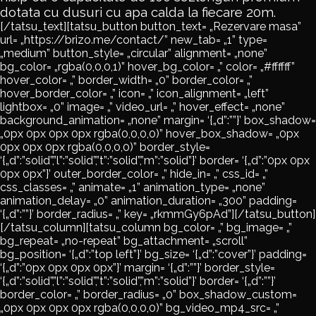
dotata cu dusuri cu apa calda la fiecare 20m.
[/tatsu_text][tatsu_button button_text= „Rezervare masa”
url= „https://brizo.me/contact/” new_tab= „1” type=
„medium” button_style= „circular” alignment= „none”
bg_color= „rgba(0,0,0,1)” hover_bg_color= „” color= „#ffffff”
hover_color= „” border_width= „0” border_color= „”
hover_border_color= „” icon= „” icon_alignment= „left”
lightbox= „0” image= „” video_url= „” hover_effect= „none”
background_animation= „none” margin= ‘{„d”:””}’ box_shadow=
„0px 0px 0px 0px rgba(0,0,0,0)” hover_box_shadow= „0px
0px 0px 0px rgba(0,0,0,0)” border_style=
‘{„d”:”solid”,”l”:”solid”,”t”:”solid”,”m”:”solid”}’ border= ‘{„d”:”0px 0px
0px 0px”}’ outer_border_color= „” hide_in= „” css_id= „”
css_classes= „” animate= „1” animation_type= „none”
animation_delay= „0” animation_duration= „300” padding=
‘{„d”:””}’ border_radius= „” key= „rkmmGy6pAd”][/tatsu_button]
[/tatsu_column][tatsu_column bg_color= „” bg_image= „”
bg_repeat= „no-repeat” bg_attachment= „scroll”
bg_position= ‘{„d”:”top left”}’ bg_size= ‘{„d”:”cover”}’ padding=
‘{„d”:”0px 0px 0px 0px”}’ margin= ‘{„d”:””}’ border_style=
‘{„d”:”solid”,”l”:”solid”,”t”:”solid”,”m”:”solid”}’ border= ‘{„d”:””}’
border_color= „” border_radius= „0” box_shadow_custom=
„0px 0px 0px 0px rgba(0,0,0,0)” bg_video_mp4_src= „”