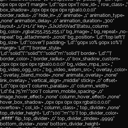
0px 0px 0px”}’ margin= ‘{„d”:”0px 0px”}’ row_id= „” row_class= „”
box_shadow= „0px 0px 0px 0px rgba(0,0,0,0)”
border_radius= „0” hide_in= „0” animate= „1” animation_type=
„none” animation_delay= „0” animation_duration= „300”
layout= „1/2+1/2” key= „SJxJdV0Vad”][tatsu_column
bg_color= „rgba(255,255,255,1)” bg_image= „” bg_repeat= „no-
repeat” bg_attachment= „scroll” bg_position= ‘{„d”:”top left”}’
bg_size= ‘{„d”:”cover”}’ padding= ‘{„d”:”90px 10% 90px 10%”}’
margin= ‘{„d”:””}’ border_style=
‘{„d”:”solid”,”l”:”solid”,”t”:”solid”,”m”:”solid”}’ border= ‘{„d”:””}’
border_color= „” border_radius= „0” box_shadow_custom=
„0px 0px 0px 0px rgba(0,0,0,0)” bg_video_mp4_src= „”
bg_video_ogg_src= „” bg_video_webm_src= „” overlay_color=
„” overlay_blend_mode= „none” animate_overlay= „none”
link_overlay= „” vertical_align= „middle” sticky= „0” offset=
‘{„d”:”0px 0px”}’ column_parallax= „0” column_width=
‘{„d”:64.75,”m”:”100″}’ column_mobile_spacing= „0”
image_hover_effect= „none” column_hover_effect= „none”
hover_box_shadow= „0px 0px 0px 0px rgba(0,0,0,0)”
overflow= „” col_id= „” column_class= „” top_divider= „none”
top_divider_height= ‘{„d”:”100″,”m”:”0″}’ top_divider_color=
„#ffffff” flip_top_divider= „0” top_divider_zindex= „9999”
bottom_divider= „none” bottom_divider_height=