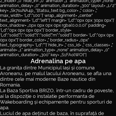
z_index= „0” hide_in= „0” animate= „1” animation_type= „none”
animation_delay= „0” animation_duration= „300” layout= „1/2”
key= „Sk7suNA4p_”][tatsu_text bg_color= „” color= „”
max_width= ‘{„d”:”100″}’ wrap_alignment= „center”
text_alignment= ‘{„d”:”left”}’ margin= ‘{„d”:”0px 0px 30px 0px”}’
box_shadow= „0px 0px 0px 0px rgba(0,0,0,0)” padding=
‘{„d”:”0px 0px 0px 0px”}’ border_style=
‘{„d”:”solid”,”l”:”solid”,”t”:”solid”,”m”:”solid”}’ border= ‘{„d”:”0px 0px
0px 0px”}’ border_color= „” border_radius= „0px”
text_typography= ‘{„d”:””}’ hide_in= „” css_id= „” css_classes= „”
animate= „1” animation_type= „none” animation_delay= „0”
animation_duration= „300” key= „S1FAolWOt”]
Adrenalina pe apa
La granița dintre Municipiul Iași și comuna
Aroneanu, pe malul lacului Aroneanu, se afla una
dintre cele mai moderne Baze nautice din
Romania.
La Baza Sportiva BRIZO, într-un cadru de poveste,
ai la dispoziție o instalatie performanta de
Wakeboarding și echipamente pentru sporturi de
apa.
Luciul de apa deținut de baza, în suprafață de