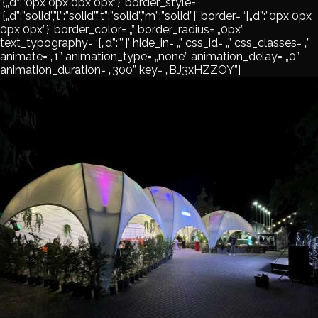
‘{„d”:”0px 0px 0px 0px”}’ border_style=
‘{„d”:”solid”,”l”:”solid”,”t”:”solid”,”m”:”solid”}’ border= ‘{„d”:”0px 0px
0px 0px”}’ border_color= „” border_radius= „0px”
text_typography= ‘{„d”:””}’ hide_in= „” css_id= „” css_classes= „”
animate= „1” animation_type= „none” animation_delay= „0”
animation_duration= „300” key= „BJ3xHZZOY”]