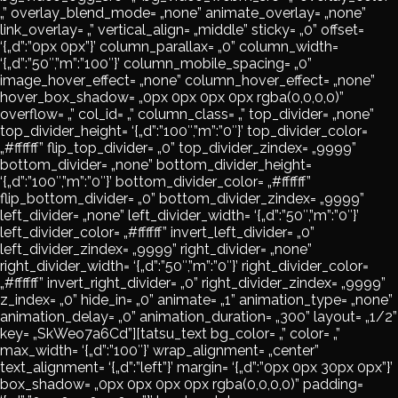
„” overlay_blend_mode= „none” animate_overlay= „none”
link_overlay= „” vertical_align= „middle” sticky= „0” offset=
‘{„d”:”0px 0px”}’ column_parallax= „0” column_width=
‘{„d”:”50″,”m”:”100″}’ column_mobile_spacing= „0”
image_hover_effect= „none” column_hover_effect= „none”
hover_box_shadow= „0px 0px 0px 0px rgba(0,0,0,0)”
overflow= „” col_id= „” column_class= „” top_divider= „none”
top_divider_height= ‘{„d”:”100″,”m”:”0″}’ top_divider_color=
„#ffffff” flip_top_divider= „0” top_divider_zindex= „9999”
bottom_divider= „none” bottom_divider_height=
‘{„d”:”100″,”m”:”0″}’ bottom_divider_color= „#ffffff”
flip_bottom_divider= „0” bottom_divider_zindex= „9999”
left_divider= „none” left_divider_width= ‘{„d”:”50″,”m”:”0″}’
left_divider_color= „#ffffff” invert_left_divider= „0”
left_divider_zindex= „9999” right_divider= „none”
right_divider_width= ‘{„d”:”50″,”m”:”0″}’ right_divider_color=
„#ffffff” invert_right_divider= „0” right_divider_zindex= „9999”
z_index= „0” hide_in= „0” animate= „1” animation_type= „none”
animation_delay= „0” animation_duration= „300” layout= „1/2”
key= „SkWeo7a6Cd”][tatsu_text bg_color= „” color= „”
max_width= ‘{„d”:”100″}’ wrap_alignment= „center”
text_alignment= ‘{„d”:”left”}’ margin= ‘{„d”:”0px 0px 30px 0px”}’
box_shadow= „0px 0px 0px 0px rgba(0,0,0,0)” padding=