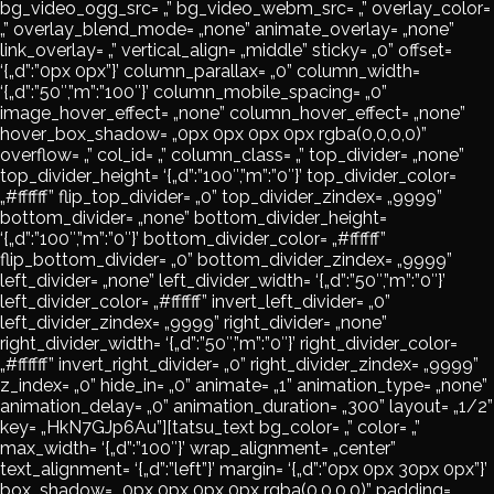
bg_video_ogg_src= „” bg_video_webm_src= „” overlay_color=
„” overlay_blend_mode= „none” animate_overlay= „none”
link_overlay= „” vertical_align= „middle” sticky= „0” offset=
‘{„d”:”0px 0px”}’ column_parallax= „0” column_width=
‘{„d”:”50″,”m”:”100″}’ column_mobile_spacing= „0”
image_hover_effect= „none” column_hover_effect= „none”
hover_box_shadow= „0px 0px 0px 0px rgba(0,0,0,0)”
overflow= „” col_id= „” column_class= „” top_divider= „none”
top_divider_height= ‘{„d”:”100″,”m”:”0″}’ top_divider_color=
„#ffffff” flip_top_divider= „0” top_divider_zindex= „9999”
bottom_divider= „none” bottom_divider_height=
‘{„d”:”100″,”m”:”0″}’ bottom_divider_color= „#ffffff”
flip_bottom_divider= „0” bottom_divider_zindex= „9999”
left_divider= „none” left_divider_width= ‘{„d”:”50″,”m”:”0″}’
left_divider_color= „#ffffff” invert_left_divider= „0”
left_divider_zindex= „9999” right_divider= „none”
right_divider_width= ‘{„d”:”50″,”m”:”0″}’ right_divider_color=
„#ffffff” invert_right_divider= „0” right_divider_zindex= „9999”
z_index= „0” hide_in= „0” animate= „1” animation_type= „none”
animation_delay= „0” animation_duration= „300” layout= „1/2”
key= „HkN7GJp6Au”][tatsu_text bg_color= „” color= „”
max_width= ‘{„d”:”100″}’ wrap_alignment= „center”
text_alignment= ‘{„d”:”left”}’ margin= ‘{„d”:”0px 0px 30px 0px”}’
box_shadow= „0px 0px 0px 0px rgba(0,0,0,0)” padding=