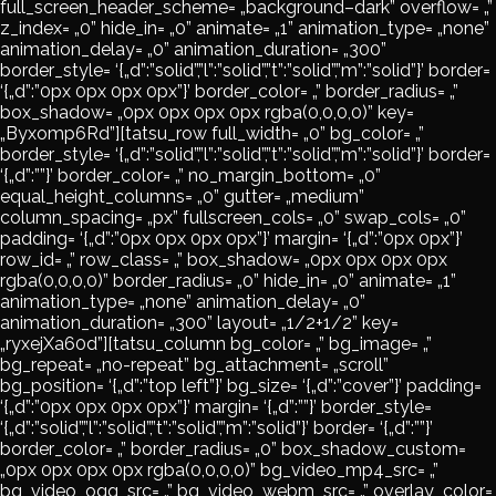
full_screen_header_scheme= „background–dark” overflow= „”
z_index= „0” hide_in= „0” animate= „1” animation_type= „none”
animation_delay= „0” animation_duration= „300”
border_style= ‘{„d”:”solid”,”l”:”solid”,”t”:”solid”,”m”:”solid”}’ border=
‘{„d”:”0px 0px 0px 0px”}’ border_color= „” border_radius= „”
box_shadow= „0px 0px 0px 0px rgba(0,0,0,0)” key=
„Byxomp6Rd”][tatsu_row full_width= „0” bg_color= „”
border_style= ‘{„d”:”solid”,”l”:”solid”,”t”:”solid”,”m”:”solid”}’ border=
‘{„d”:””}’ border_color= „” no_margin_bottom= „0”
equal_height_columns= „0” gutter= „medium”
column_spacing= „px” fullscreen_cols= „0” swap_cols= „0”
padding= ‘{„d”:”0px 0px 0px 0px”}’ margin= ‘{„d”:”0px 0px”}’
row_id= „” row_class= „” box_shadow= „0px 0px 0px 0px
rgba(0,0,0,0)” border_radius= „0” hide_in= „0” animate= „1”
animation_type= „none” animation_delay= „0”
animation_duration= „300” layout= „1/2+1/2” key=
„ryxejXa60d”][tatsu_column bg_color= „” bg_image= „”
bg_repeat= „no-repeat” bg_attachment= „scroll”
bg_position= ‘{„d”:”top left”}’ bg_size= ‘{„d”:”cover”}’ padding=
‘{„d”:”0px 0px 0px 0px”}’ margin= ‘{„d”:””}’ border_style=
‘{„d”:”solid”,”l”:”solid”,”t”:”solid”,”m”:”solid”}’ border= ‘{„d”:””}’
border_color= „” border_radius= „0” box_shadow_custom=
„0px 0px 0px 0px rgba(0,0,0,0)” bg_video_mp4_src= „”
bg_video_ogg_src= „” bg_video_webm_src= „” overlay_color=