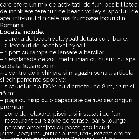
care ofera un mix de activitati, de fun, posibilitatea
de închiriere terenuri de beach volley și sporturi de
apa, într-unul din cele mai frumoase locuri din
România.
Locatia include:
– 1 arena de beach volleyball dotata cu tribune;
– 2 terenuri de beach volleyball;
– 1 port cu rampa de lansare a barcilor;
– 1 esplanada de 200 metri liniari cu dusuri cu apa
calda la fiecare 20 m;
– 1 centru de inchiriere si magazin pentru articole
si echipamente sportive;
– 5 structuri tip DOM cu diametru de 8 m, 12 m si
16 m;
– plaja cu nisip cu o capacitate de 100 sezlonguri
premium;
– zone de relaxare, piscina si instalatii de fun;
– restaurant cu 3 zone de terase, bar & lounge;
– parcare amenajata cu peste 500 locuri;
[/tatsu_text][tatsu_button button_text= „Rezervare teren”