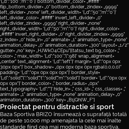
‘{„d”:”100″,”m”:”0″}’ bottom_divider_color= „#ffffff”
flip_bottom_divider= „0” bottom_divider_zindex= „9999”
left_divider= „none” left_divider_width= ‘{„d”:”50″,”m”:”0″}’
left_divider_color= „#ffffff” invert_left_divider= „0”
left_divider_zindex= „9999” right_divider= „none”
right_divider_width= ‘{„d”:”50″,”m”:”0″}’ right_divider_color=
„#ffffff” invert_right_divider= „0” right_divider_zindex= „9999”
z_index= „0” hide_in= „0” animate= „1” animation_type= „none”
animation_delay= „0” animation_duration= „300” layout= „1/2”
gutter= „no” key= „HJWkO4CEpu”][tatsu_text bg_color= „”
color= „” max_width= ‘{„d”:”100″,”l”:98}’ wrap_alignment=
„center” text_alignment= ‘{„d”:”left”}’ margin= ‘{„d”:”0px 0px
30px 0px”}’ box_shadow= „0px 0px 0px 0px rgba(0,0,0,0)”
padding= ‘{„d”:”0px 0px 0px 0px”}’ border_style=
‘{„d”:”solid”,”l”:”solid”,”t”:”solid”,”m”:”solid”}’ border= ‘{„d”:”0px 0px
0px 0px”}’ border_color= „” border_radius= „0px”
text_typography= ‘{„d”:””}’ hide_in= „” css_id= „” css_classes= „”
animate= „1” animation_type= „none” animation_delay= „0”
animation_duration= „300” key= „B1jQhlW_F”]
Proiectat pentru distractie si sport
Baza Sportiva BRIZO însumează o suprafață totală
de peste 10.000 mp amenajata la cele mai înalte
standarde fiind cea mai moderna baza sportiva,