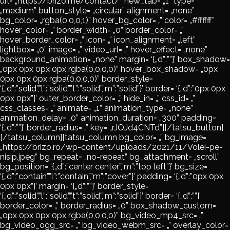
url= „https://brizo.me/contact/” new_tab= „1” type=
„medium” button_style= „circular” alignment= „none”
bg_color= „rgba(0,0,0,1)” hover_bg_color= „” color= „#ffffff”
hover_color= „” border_width= „0” border_color= „”
hover_border_color= „” icon= „” icon_alignment= „left”
lightbox= „0” image= „” video_url= „” hover_effect= „none”
background_animation= „none” margin= ‘{„d”:””}’ box_shadow=
„0px 0px 0px 0px rgba(0,0,0,0)” hover_box_shadow= „0px
0px 0px 0px rgba(0,0,0,0)” border_style=
‘{„d”:”solid”,”l”:”solid”,”t”:”solid”,”m”:”solid”}’ border= ‘{„d”:”0px 0px
0px 0px”}’ outer_border_color= „” hide_in= „” css_id= „”
css_classes= „” animate= „1” animation_type= „none”
animation_delay= „0” animation_duration= „300” padding=
‘{„d”:””}’ border_radius= „” key= „rJQJd4CNTd”][/tatsu_button]
[/tatsu_column][tatsu_column bg_color= „” bg_image=
„https://brizo.ro/wp-content/uploads/2021/11/Volei-pe-
nisip.jpeg” bg_repeat= „no-repeat” bg_attachment= „scroll”
bg_position= ‘{„d”:”center center”,”m”:”top left”}’ bg_size=
‘{„d”:”contain”,”l”:”contain”,”m”:”cover”}’ padding= ‘{„d”:”0px 0px
0px 0px”}’ margin= ‘{„d”:””}’ border_style=
‘{„d”:”solid”,”l”:”solid”,”t”:”solid”,”m”:”solid”}’ border= ‘{„d”:””}’
border_color= „” border_radius= „0” box_shadow_custom=
„0px 0px 0px 0px rgba(0,0,0,0)” bg_video_mp4_src= „”
bg_video_ogg_src= „” bg_video_webm_src= „” overlay_color=