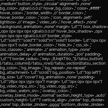
„medium” button_style= „circular” alignment= „none”
bg_color= „rgba(0,0,0,1)” hover_bg_color= „” color= „#ffffff”
hover_color= „” border_width= „0” border_color= „”
hover_border_color= „” icon= „” icon_alignment= „left”
lightbox= „0” image= „” video_url= „” hover_effect= „none”
background_animation= „none” margin= ‘{„d”:””}’ box_shadow=
„0px 0px 0px 0px rgba(0,0,0,0)” hover_box_shadow= „0px
0px 0px 0px rgba(0,0,0,0)” border_style=
‘{„d”:”solid”,”l”:”solid”,”t”:”solid”,”m”:”solid”}’ border= ‘{„d”:”0px 0px
0px 0px”}’ outer_border_color= „” hide_in= „” css_id= „”
css_classes= „” animate= „1” animation_type= „none”
animation_delay= „0” animation_duration= „300” padding=
‘{„d”:””}’ border_radius= „” key= „BJrejXT60_”][/tatsu_button]
[/tatsu_column][/tatsu_row][/tatsu_section][tatsu_section
bg_color= „” bg_image= „” bg_repeat= „no-repeat”
bg_attachment= ‘{„d”:”scroll”}’ bg_position= ‘{„d”:”top left”}’
bg_size= ‘{„d”:”cover”}’ bg_animation= „none” padding=
‘{„d”:”28px 0px 15px 0px”}’ margin= ‘{„d”:”0px 0px 0px 0px”}’
bg_video_mp4_src= „” bg_video_ogg_src= „”
bg_video_webm_src= „” overlay_color= „”
overlay_blend_mode= „normal” section_height_type= „auto”
custom_height= ‘{„d”:””}’ vertical_align= „center” top_divider=
„none” top_divider_zindex= „9999” bottom_divider_zindex=