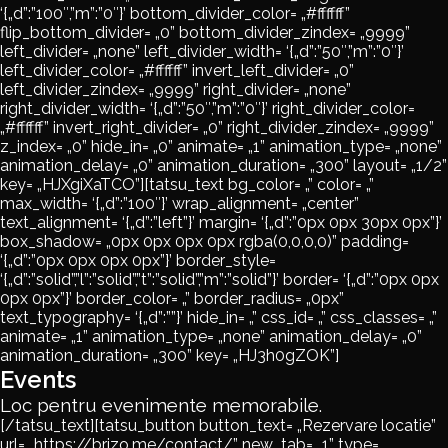
‘{„d”:”100″,”m”:”0″}’ bottom_divider_color= „#ffffff”
flip_bottom_divider= „0” bottom_divider_zindex= „9999”
left_divider= „none” left_divider_width= ‘{„d”:”50″,”m”:”0″}’
left_divider_color= „#ffffff” invert_left_divider= „0”
left_divider_zindex= „9999” right_divider= „none”
right_divider_width= ‘{„d”:”50″,”m”:”0″}’ right_divider_color=
„#ffffff” invert_right_divider= „0” right_divider_zindex= „9999”
z_index= „0” hide_in= „0” animate= „1” animation_type= „none”
animation_delay= „0” animation_duration= „300” layout= „1/2”
key= „HJXgiXaTCO”][tatsu_text bg_color= „” color= „”
max_width= ‘{„d”:”100″}’ wrap_alignment= „center”
text_alignment= ‘{„d”:”left”}’ margin= ‘{„d”:”0px 0px 30px 0px”}’
box_shadow= „0px 0px 0px 0px rgba(0,0,0,0)” padding=
‘{„d”:”0px 0px 0px 0px”}’ border_style=
‘{„d”:”solid”,”l”:”solid”,”t”:”solid”,”m”:”solid”}’ border= ‘{„d”:”0px 0px
0px 0px”}’ border_color= „” border_radius= „0px”
text_typography= ‘{„d”:””}’ hide_in= „” css_id= „” css_classes= „”
animate= „1” animation_type= „none” animation_delay= „0”
animation_duration= „300” key= „HJ3h0gZOK”]
Events
Loc pentru evenimente memorabile.
[/tatsu_text][tatsu_button button_text= „Rezervare locatie”
url= „https://brizo.me/contact/” new_tab= „1” type=