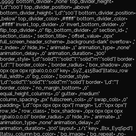
„9999” bottom_divider= „none” top_divider_height=
‘{„d”:”100″}’ top_divider_position= „above”
bottom_divider_height= ‘{„d”:”100″}’ bottom_divider_position=
„below” top_divider_color= „#ffffff” bottom_divider_color=
„#ffffff” invert_top_divider= „0” invert_bottom_divider= „0”
flip_top_divider= „0” flip_bottom_divider= „0” section_id= „”
section_class= „” section_title= „” offset_value= „0px”
full_screen_header_scheme= „background–dark” overflow= „”
z_index= „0” hide_in= „” animate= „1” animation_type= „none”
animation_delay= „0” animation_duration= „300”
border_style= ‘{„d”:”solid”,”l”:”solid”,”t”:”solid”,”m”:”solid”}’ border=
‘{„d”:””}’ border_color= „” border_radius= „” box_shadow= „0px
0px 0px 0px rgba(0,0,0,0)” key= „SyZ_415Bad”][tatsu_row
full_width= „0” bg_color= „” border_style=
‘{„d”:”solid”,”l”:”solid”,”t”:”solid”,”m”:”solid”}’ border= ‘{„d”:””}’
border_color= „” no_margin_bottom= „0”
equal_height_columns= „0” gutter= „medium”
column_spacing= „px” fullscreen_cols= „0” swap_cols= „0”
padding= ‘{„d”:”0px 0px 0px 0px”}’ margin= ‘{„d”:”0px 0px”}’
row_id= „” row_class= „” box_shadow= „0px 0px 0px 0px
rgba(0,0,0,0)” border_radius= „0” hide_in= „” animate= „1”
animation_type= „none” animation_delay= „0”
animation_duration= „300” layout= „1/1” key= „B1x_EyqSpd”]
[tatsu_column bg_color= „” bg_image= „” bg_repeat= „no-