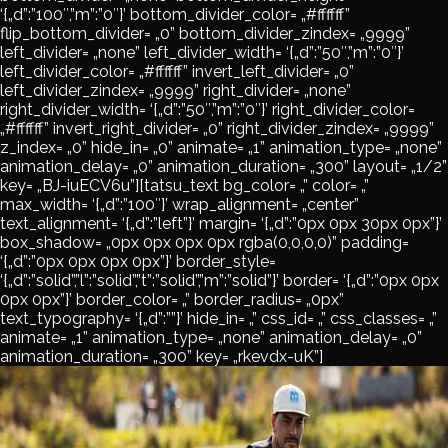
‘{„d”:”100″,”m”:”0″}’ bottom_divider_color= „#ffffff”
flip_bottom_divider= „0” bottom_divider_zindex= „9999”
left_divider= „none” left_divider_width= ‘{„d”:”50″,”m”:”0″}’
left_divider_color= „#ffffff” invert_left_divider= „0”
left_divider_zindex= „9999” right_divider= „none”
right_divider_width= ‘{„d”:”50″,”m”:”0″}’ right_divider_color=
„#ffffff” invert_right_divider= „0” right_divider_zindex= „9999”
z_index= „0” hide_in= „0” animate= „1” animation_type= „none”
animation_delay= „0” animation_duration= „300” layout= „1/2”
key= „BJ-iuECV6u”][tatsu_text bg_color= „” color= „”
max_width= ‘{„d”:”100″}’ wrap_alignment= „center”
text_alignment= ‘{„d”:”left”}’ margin= ‘{„d”:”0px 0px 30px 0px”}’
box_shadow= „0px 0px 0px 0px rgba(0,0,0,0)” padding=
‘{„d”:”0px 0px 0px 0px”}’ border_style=
‘{„d”:”solid”,”l”:”solid”,”t”:”solid”,”m”:”solid”}’ border= ‘{„d”:”0px 0px
0px 0px”}’ border_color= „” border_radius= „0px”
text_typography= ‘{„d”:””}’ hide_in= „” css_id= „” css_classes= „”
animate= „1” animation_type= „none” animation_delay= „0”
animation_duration= „300” key= „rkevdx-uK”]