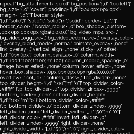
repeat” bg_attachment= „scroll” bg_position= ‘{„d”:”top left”}’
bg_size= ‘{„d”:”cover”}’ padding= ‘{„d”:”0px 0px 0px 0px”}’
margin= ‘{„d”:””}’ border_style=
‘{„d”:”solid”,”l”:”solid”,”t”:”solid”,”m”:”solid”}’ border= ‘{„d”:””}’
border_color= „” border_radius= „0” box_shadow_custom=
„0px 0px 0px 0px rgba(0,0,0,0)” bg_video_mp4_src= „”
bg_video_ogg_src= „” bg_video_webm_src= „” overlay_color=
„” overlay_blend_mode= „normal” animate_overlay= „none”
link_overlay= „” vertical_align= „none” sticky= „0” offset=
‘{„d”:”0px 0px”}’ column_parallax= „0” column_width=
‘{„d”:100,”l”:100,”t”:100,”m”:100}’ column_mobile_spacing= „0”
image_hover_effect= „none” column_hover_effect= „none”
hover_box_shadow= „0px 0px 0px 0px rgba(0,0,0,0)”
overflow= „” col_id= „” column_class= „” top_divider= „none”
top_divider_height= ‘{„d”:”100″,”m”:”0″}’ top_divider_color=
„#ffffff” flip_top_divider= „0” top_divider_zindex= „9999”
bottom_divider= „none” bottom_divider_height=
‘{„d”:”100″,”m”:”0″}’ bottom_divider_color= „#ffffff”
flip_bottom_divider= „0” bottom_divider_zindex= „9999”
left_divider= „none” left_divider_width= ‘{„d”:”50″,”m”:”0″}’
left_divider_color= „#ffffff” invert_left_divider= „0”
left_divider_zindex= „9999” right_divider= „none”
right_divider_width= ‘{„d”:”50″,”m”:”0″}’ right_divider_color=