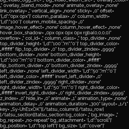
„” overlay_blend_mode= „none” animate_overlay= „none”
link_overlay= „” vertical_align= „none” sticky= „0” offset=
‘{„d”:”0px 0px”}’ column_parallax= „0” column_width=
‘{„d”:”100″}’ column_mobile_spacing= „0”
image_hover_effect= „none” column_hover_effect= „none”
hover_box_shadow= „0px 0px 0px 0px rgba(0,0,0,0)”
overflow= „” col_id= „” column_class= „” top_divider= „none”
top_divider_height= ‘{„d”:”100″,”m”:”0″}’ top_divider_color=
„#ffffff” flip_top_divider= „0” top_divider_zindex= „9999”
bottom_divider= „none” bottom_divider_height=
‘{„d”:”100″,”m”:”0″}’ bottom_divider_color= „#ffffff”
flip_bottom_divider= „0” bottom_divider_zindex= „9999”
left_divider= „none” left_divider_width= ‘{„d”:”50″,”m”:”0″}’
left_divider_color= „#ffffff” invert_left_divider= „0”
left_divider_zindex= „9999” right_divider= „none”
right_divider_width= ‘{„d”:”50″,”m”:”0″}’ right_divider_color=
„#ffffff” invert_right_divider= „0” right_divider_zindex= „9999”
z_index= „0” hide_in= „0” animate= „1” animation_type= „none”
animation_delay= „0” animation_duration= „300” layout= „1/1”
key= „Sy-UhE1xOK”][/tatsu_column][/tatsu_row]
[/tatsu_section][tatsu_section bg_color= „” bg_image= „”
bg_repeat= „no-repeat” bg_attachment= ‘{„d”:”scroll”}’
bg_position= ‘{„d”:”top left”}’ bg_size= ‘{„d”:”cover”}’