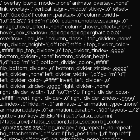
„” overlay_blend_mode= „none” animate_overlay= „none”
link_overlay= „” vertical_align= „middle” sticky= „0” offset=
‘{„d”:”0px 0px”}’ column_parallax= „0” column_width=
‘{„d”:35.25,”l”:34.68,”m”:100}’ column_mobile_spacing= „0”
image_hover_effect= „none” column_hover_effect= „none”
hover_box_shadow= „0px 0px 0px 0px rgba(0,0,0,0)”
overflow= „” col_id= „” column_class= „” top_divider= „none”
top_divider_height= ‘{„d”:”100″,”m”:”0″}’ top_divider_color=
„#ffffff” flip_top_divider= „0” top_divider_zindex= „9999”
bottom_divider= „none” bottom_divider_height=
‘{„d”:”100″,”m”:”0″}’ bottom_divider_color= „#ffffff”
flip_bottom_divider= „0” bottom_divider_zindex= „9999”
left_divider= „none” left_divider_width= ‘{„d”:”50″,”m”:”0″}’
left_divider_color= „#ffffff” invert_left_divider= „0”
left_divider_zindex= „9999” right_divider= „none”
right_divider_width= ‘{„d”:”50″,”m”:”0″}’ right_divider_color=
„#ffffff” invert_right_divider= „0” right_divider_zindex= „9999”
z_index= „0” hide_in= „0” animate= „1” animation_type= „none”
animation_delay= „0” animation_duration= „300” layout= „1/2”
gutter= „no” key= „BkEkuNR4pu”][/tatsu_column]
[/tatsu_row][/tatsu_section][tatsu_section bg_color=
„rgba(255,255,255,1)” bg_image= „” bg_repeat= „no-repeat”
bg_attachment= ‘{„d”:”scroll”}’ bg_position= ‘{„d”:”top left”}’
bg_size= ‘{„d”:”cover”}’ bg_animation= „none” padding=