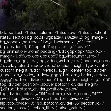
[/tatsu_text][/tatsu_column][/tatsu_row][/tatsu_section]
[tatsu_section bg_color= „rgba(255,255,255,1)” bg_image= „”
bg_repeat= „no-repeat” bg_attachment= ‘{„d”:”scroll”}’
bg_position= ‘{„d”:”top left”}’ bg_size= ‘{„d”:”cover”}’
bg_animation= „none” padding= ‘{„d”:”90px 0px 32px 0px”}’
margin= ‘{„d”:”0px 0px 0px 0px”}’ bg_video_mp4_src= „”
bg_video_ogg_src= „” bg_video_webm_src= „” overlay_color=
„” overlay_blend_mode= „none” section_height_type= „auto”
custom_height= ‘{„d”:””}’ vertical_align= „center” top_divider=
„none” top_divider_zindex= „9999” bottom_divider_zindex=
„9999” bottom_divider= „none” top_divider_height= ‘{„d”:100}’
top_divider_position= „above” bottom_divider_height=
‘{„d”:100}’ bottom_divider_position= „below”
top_divider_color= „#ffffff” bottom_divider_color= „#ffffff”
invert_top_divider= „0” invert_bottom_divider= „0”
flip_top_divider= „0” flip_bottom_divider= „0” section_id= „”
section_class= „” section_title= „” offset_value= „”