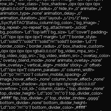
row_id= „” row_class= „” box_shadow= „0px 0px 0px 0px
rgba(0,0,0,0)” border_radius= „0” hide_in= „0” animate= „1”
animation_type= „none” animation_delay= „0”
animation_duration= „300” layout= „1/2+1/2” key=
„Syx7fy6TAO”][tatsu_column bg_color= „” bg_image= „”
bg_repeat= „no-repeat” bg_attachment= „scroll”
bg_position= ‘{„d”:”top left”}’ bg_size= ‘{„d”:”cover”}’ padding=
‘{„d”:”0px 0px 0px 0px”}’ margin= ‘{„d”:””}’ border_style=
‘{„d”:”solid”,”l”:”solid”,”t”:”solid”,”m”:”solid”}’ border= ‘{„d”:””}’
border_color= „” border_radius= „0” box_shadow_custom=
„0px 0px 0px 0px rgba(0,0,0,0)” bg_video_mp4_src= „”
bg_video_ogg_src= „” bg_video_webm_src= „” overlay_color=
„” overlay_blend_mode= „none” animate_overlay= „none”
link_overlay= „” vertical_align= „middle” sticky= „0” offset=
‘{„d”:”0px 0px”}’ column_parallax= „0” column_width=
‘{„d”:”50″,”m”:”100″}’ column_mobile_spacing= „0”
image_hover_effect= „none” column_hover_effect= „none”
hover_box_shadow= „0px 0px 0px 0px rgba(0,0,0,0)”
overflow= „” col_id= „” column_class= „” top_divider= „none”
top_divider_height= ‘{„d”:”100″,”m”:”0″}’ top_divider_color=
„#ffffff” flip_top_divider= „0” top_divider_zindex= „9999”
bottom_divider= „none” bottom_divider_height=
‘{„d”:”100″,”m”:”0″}’ bottom_divider_color= „#ffffff”