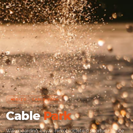
BRIZO · CABLE PARK
Cable
Park
Wakeboarding, kayak, hidrobiciclete si sporturi nautice